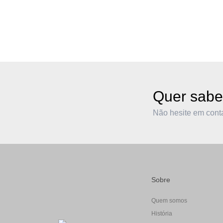
Quer sabe
Não hesite em cont
Sobre
Quem somos
História