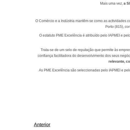
Mais uma vez,
a S
O Comércio e a Indústria mantêm-se como as actividades c
Porto (815), c
O estatuto PME Excelência é atribuído pelo IAPMEI e pe
Trata-se de um selo de reputação que permite às empres
confiança facilitadora do desenvolvimento dos seus negóc
relevante, c
As PME Excelência são seleccionadas pelo IAPMEI e pelo 
Anterior