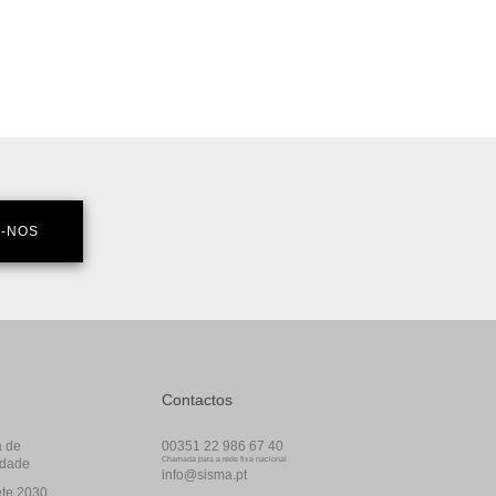
-NOS
Contactos
a de
00351 22 986 67 40
Chamada para a rede fixa nacional
idade
info@sisma.pt
te 2030