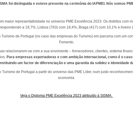
ISMA foi distinguida e esteve presente na cerimónia do IAPMEI. Nós somos PM
om maior representatividade no universo PME Excelência 2023. Os distritos com
orrespondendo a 19,7%, Lisboa (763) com 18,4%, Braga (417) com 10,1% e Aveiro 
lo Turismo de Portugal (no caso das empresas do Turismo) em parceria com um co
Fomento.
as relacionarem-se com a sua envolvente – fornecedores, clientes, sistema financ
ios.
Para empresas exportadoras e com ambição internacional, como é o caso 
onstituindo um factor de diferenciação e uma garantia da solidez e idoneidade 
Turismo de Portugal a partir do universo das PME Líder, num justo reconhecimento
economia.
Veja o Diploma PME Excelência 2023 atribuído à SISMA.