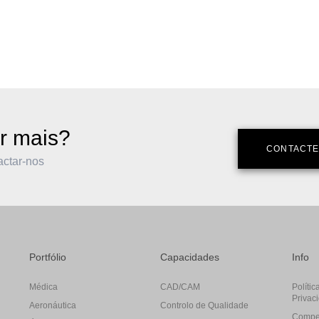
r mais?
CONTACTE
actar-nos
Portfólio
Capacidades
Info
Médica
CAD/CAM
Polític
Privac
Aeronáutica
Controlo de Qualidade
Compe