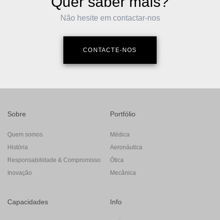
Quer saber mais?
Não hesite em contactar-nos
CONTACTE-NOS
Sobre
Portfólio
Quem somos
Médica
História
Aeronáutica
Responsabilidade & Compromisso
Ótica
Inovação
Mecânica
Capacidades
Info