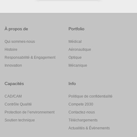
À propos de
Portfolio
Qui sommes-nous
Médical
Histoire
Aéronautique
Responsabilité & Engagement
Optique
Innovation
Mécanique
Capacités
Info
CAD/CAM
Politique de confidentialité
Contrôle Qualité
Compete 2030
Protection de l’environnement
Contactez-nous
Soutien technique
Téléchargements
Actualités & Évènements