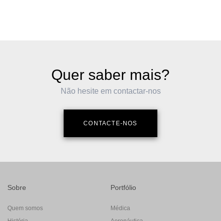
Quer saber mais?
Não hesite em contactar-nos
CONTACTE-NOS
Sobre
Portfólio
Quem somos
Médica
História
Aeronáutica