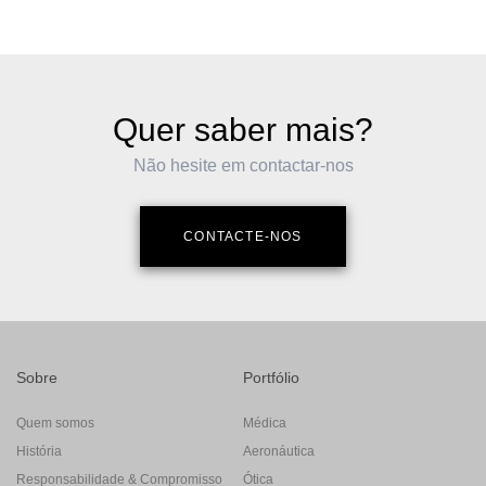
Quer saber mais?
Não hesite em contactar-nos
CONTACTE-NOS
Sobre
Portfólio
Quem somos
Médica
História
Aeronáutica
Responsabilidade & Compromisso
Ótica